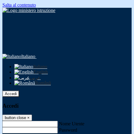
Salta al contenuto
Italiano
Italiano
English
عربى
Română
Accedi
Accedi
button close
×
Nome Utente
Password