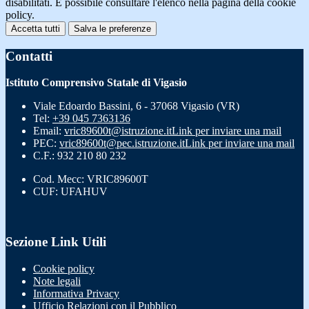
disabilitati. È possibile consultare l'elenco nella pagina della cookie
policy.
Accetta tutti
Salva le preferenze
Contatti
Istituto Comprensivo Statale di Vigasio
Viale Edoardo Bassini, 6 - 37068 Vigasio (VR)
Tel:
+39 045 7363136
Email:
vric89600t@istruzione.it
Link per inviare una mail
PEC:
vric89600t@pec.istruzione.it
Link per inviare una mail
C.F.: 932 210 80 232
Cod. Mecc: VRIC89600T
CUF: UFAHUV
Sezione Link Utili
Cookie policy
Note legali
Informativa Privacy
Ufficio Relazioni con il Pubblico