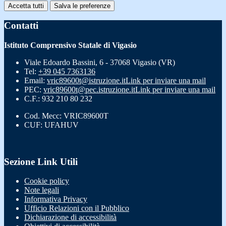
Accetta tutti
Salva le preferenze
Contatti
Istituto Comprensivo Statale di Vigasio
Viale Edoardo Bassini, 6 - 37068 Vigasio (VR)
Tel:
+39 045 7363136
Email:
vric89600t@istruzione.it
Link per inviare una mail
PEC:
vric89600t@pec.istruzione.it
Link per inviare una mail
C.F.: 932 210 80 232
Cod. Mecc: VRIC89600T
CUF: UFAHUV
Sezione Link Utili
Cookie policy
Note legali
Informativa Privacy
Ufficio Relazioni con il Pubblico
Dichiarazione di accessibilità