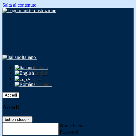
Salta al contenuto
Italiano
Italiano
English
عربى
Română
Accedi
Accedi
button close
×
Nome Utente
Password