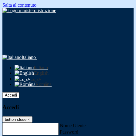
Salta al contenuto
Italiano
Italiano
English
عربى
Română
Accedi
Accedi
button close
×
Nome Utente
Password