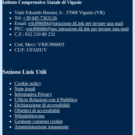
Istituto Comprensivo Statale di Vigasio
Viale Edoardo Bassini, 6 - 37068 Vigasio (VR)
Tel:
+39 045 7363136
Email:
vric89600t@istruzione.it
Link per inviare una mail
PEC:
vric89600t@pec.istruzione.it
Link per inviare una mail
C.F.: 932 210 80 232
Cod. Mecc: VRIC89600T
CUF: UFAHUV
Sezione Link Utili
Cookie policy
Note legali
Informativa Privacy
Ufficio Relazioni con il Pubblico
Dichiarazione di accessibilità
Obiettivi di accessibilità
Whistleblowing
Gestione consensi cookie
Amministrazione trasparente