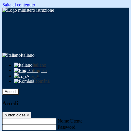
Salta al contenuto
Italiano
Italiano
English
عربى
Română
Accedi
Accedi
button close
×
Nome Utente
Password