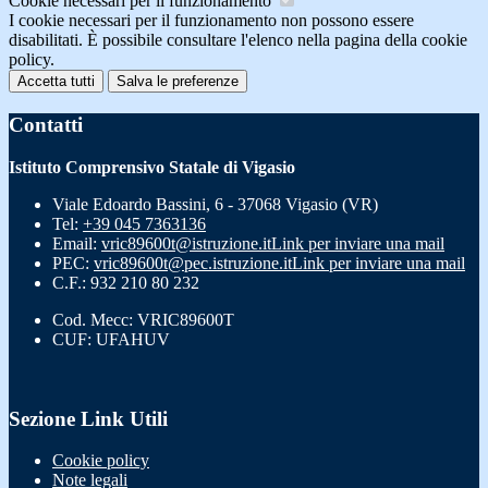
Cookie necessari per il funzionamento
I cookie necessari per il funzionamento non possono essere
disabilitati. È possibile consultare l'elenco nella pagina della cookie
policy.
Accetta tutti
Salva le preferenze
Contatti
Istituto Comprensivo Statale di Vigasio
Viale Edoardo Bassini, 6 - 37068 Vigasio (VR)
Tel:
+39 045 7363136
Email:
vric89600t@istruzione.it
Link per inviare una mail
PEC:
vric89600t@pec.istruzione.it
Link per inviare una mail
C.F.: 932 210 80 232
Cod. Mecc: VRIC89600T
CUF: UFAHUV
Sezione Link Utili
Cookie policy
Note legali