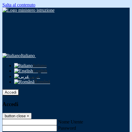
Salta al contenuto
Italiano
Italiano
English
عربى
Română
Accedi
Accedi
button close
×
Nome Utente
Password