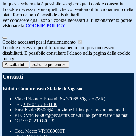
In questa schermata è possibile scegliere quali cookie consentire.
I cookie necessari sono quelli che consentono il funzionamento della
piattaforma e non è possibile disabilitarli.
Per conoscere quali sono i cookie necessari al funzionamento potete
visionare la
COOKIE POLICY
.
Cookie necessari per il funzionamento
I cookie necessari per il funzionamento non possono essere
disabilitati. È possibile consultare l'elenco nella pagina della cookie
policy.
Accetta tutti
Salva le preferenze
Contatti
Istituto Comprensivo Statale di Vigasio
Viale Edoardo Bassini, 6 - 37068 Vigasio (VR)
Tel:
+39 045 7363136
Email:
vric89600t@istruzione.it
Link per inviare una mail
PEC:
vric89600t@pec.istruzione.it
Link per inviare una mail
C.F.: 932 210 80 232
Cod. Mecc: VRIC89600T