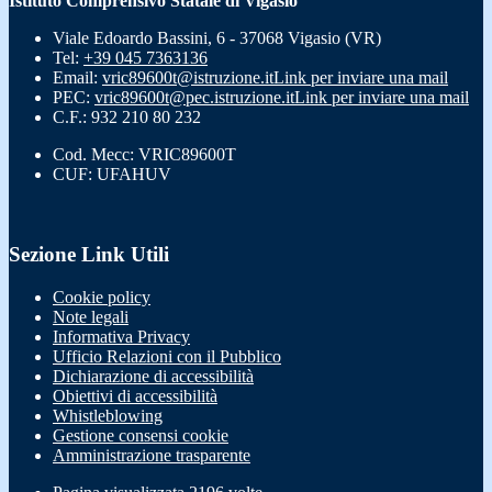
Istituto Comprensivo Statale di Vigasio
Viale Edoardo Bassini, 6 - 37068 Vigasio (VR)
Tel:
+39 045 7363136
Email:
vric89600t@istruzione.it
Link per inviare una mail
PEC:
vric89600t@pec.istruzione.it
Link per inviare una mail
C.F.: 932 210 80 232
Cod. Mecc: VRIC89600T
CUF: UFAHUV
Sezione Link Utili
Cookie policy
Note legali
Informativa Privacy
Ufficio Relazioni con il Pubblico
Dichiarazione di accessibilità
Obiettivi di accessibilità
Whistleblowing
Gestione consensi cookie
Amministrazione trasparente