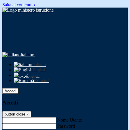
Salta al contenuto
Italiano
Italiano
English
عربى
Română
Accedi
Accedi
button close
×
Nome Utente
Password