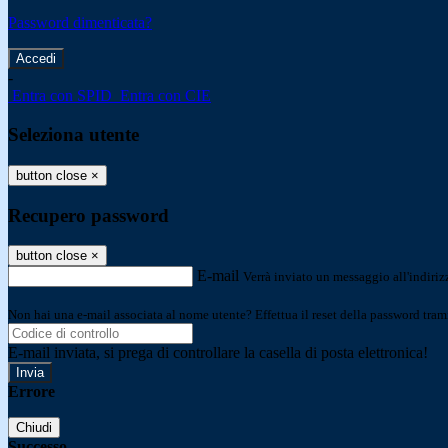
Password dimenticata?
-
Entra con SPID
Entra con CIE
Seleziona utente
button close
×
Recupero password
button close
×
E-mail
Verrà inviato un messaggio all'indirizz
Non hai una e-mail associata al nome utente? Effettua il reset della password tram
E-mail inviata, si prega di controllare la casella di posta elettronica!
Errore
Chiudi
Successo