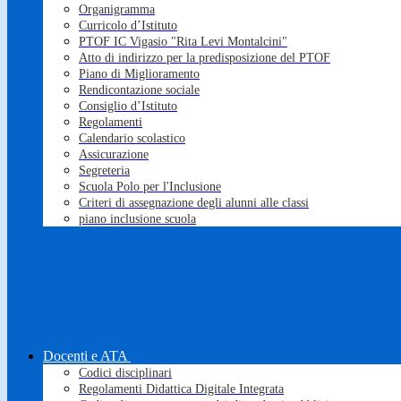
Organigramma
Curricolo d’Istituto
PTOF IC Vigasio "Rita Levi Montalcini"
Atto di indirizzo per la predisposizione del PTOF
Piano di Miglioramento
Rendicontazione sociale
Consiglio d’Istituto
Regolamenti
Calendario scolastico
Assicurazione
Segreteria
Scuola Polo per l'Inclusione
Criteri di assegnazione degli alunni alle classi
piano inclusione scuola
Docenti e ATA
Codici disciplinari
Regolamenti Didattica Digitale Integrata