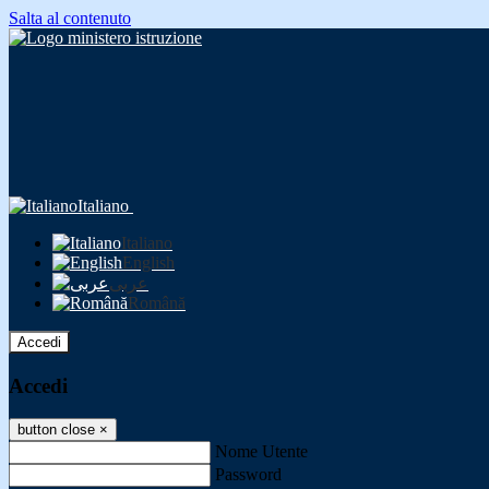
Salta al contenuto
Italiano
Italiano
English
عربى
Română
Accedi
Accedi
button close
×
Nome Utente
Password