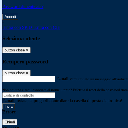
Password dimenticata?
-
Entra con SPID
Entra con CIE
Seleziona utente
button close
×
Recupero password
button close
×
E-mail
Verrà inviato un messaggio all'indirizz
Non hai una e-mail associata al nome utente? Effettua il reset della password tram
E-mail inviata, si prega di controllare la casella di posta elettronica!
Errore
Chiudi
Successo