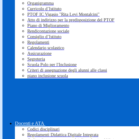
Organigramma
Curricolo d’Istituto
PTOF IC Vigasio "Rita Levi Montalcini"
Atto di indirizzo per la predisposizione del PTOF
Piano di Miglioramento
Rendicontazione sociale
Consiglio d’Istituto
Regolamenti
Calendario scolastico
Assicurazione
Segreteria
Scuola Polo per l'Inclusione
Criteri di assegnazione degli alunni alle classi
piano inclusione scuola
Docenti e ATA
Codici disciplinari
Regolamenti Didattica Digitale Integrata