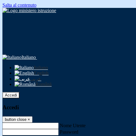
Salta al contenuto
Italiano
Italiano
English
عربى
Română
Accedi
Accedi
button close
×
Nome Utente
Password