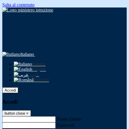
Salta al contenuto
Italiano
Italiano
English
عربى
Română
Accedi
Accedi
button close
×
Nome Utente
Password