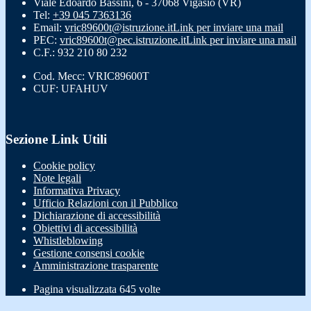
Viale Edoardo Bassini, 6 - 37068 Vigasio (VR)
Tel:
+39 045 7363136
Email:
vric89600t@istruzione.it
Link per inviare una mail
PEC:
vric89600t@pec.istruzione.it
Link per inviare una mail
C.F.: 932 210 80 232
Cod. Mecc: VRIC89600T
CUF: UFAHUV
Sezione Link Utili
Cookie policy
Note legali
Informativa Privacy
Ufficio Relazioni con il Pubblico
Dichiarazione di accessibilità
Obiettivi di accessibilità
Whistleblowing
Gestione consensi cookie
Amministrazione trasparente
Pagina visualizzata
645
volte