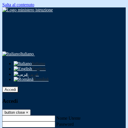
Salta al contenuto
Italiano
Italiano
English
عربى
Română
Accedi
Accedi
button close
×
Nome Utente
Password