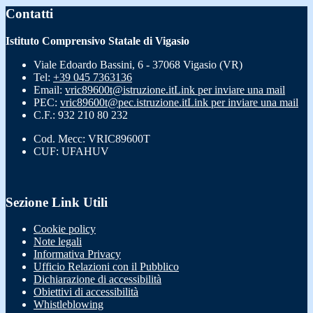
Contatti
Istituto Comprensivo Statale di Vigasio
Viale Edoardo Bassini, 6 - 37068 Vigasio (VR)
Tel:
+39 045 7363136
Email:
vric89600t@istruzione.it
Link per inviare una mail
PEC:
vric89600t@pec.istruzione.it
Link per inviare una mail
C.F.: 932 210 80 232
Cod. Mecc: VRIC89600T
CUF: UFAHUV
Sezione Link Utili
Cookie policy
Note legali
Informativa Privacy
Ufficio Relazioni con il Pubblico
Dichiarazione di accessibilità
Obiettivi di accessibilità
Whistleblowing