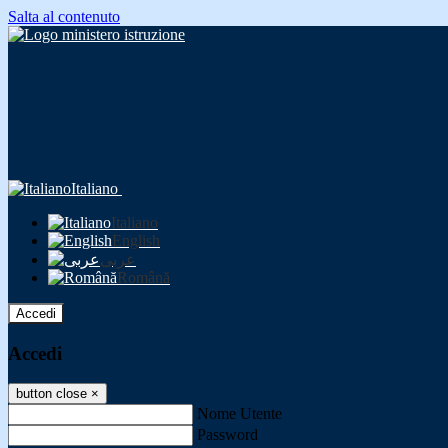
Salta al contenuto
Italiano
Italiano
English
عربى
Română
Accedi
Accedi
button close
×
Nome Utente
Password