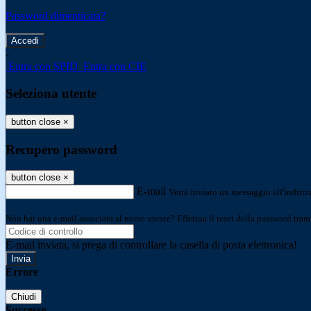
Password dimenticata?
-
Entra con SPID
Entra con CIE
Seleziona utente
button close
×
Recupero password
button close
×
E-mail
Verrà inviato un messaggio all'indirizz
Non hai una e-mail associata al nome utente? Effettua il reset della password tram
E-mail inviata, si prega di controllare la casella di posta elettronica!
Errore
Chiudi
Successo