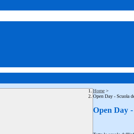
Home
>
Open Day - Scuola de
Open Day - 