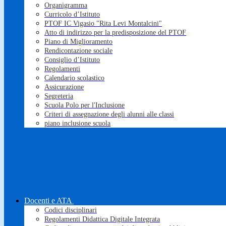
Organigramma
Curricolo d’Istituto
PTOF IC Vigasio "Rita Levi Montalcini"
Atto di indirizzo per la predisposizione del PTOF
Piano di Miglioramento
Rendicontazione sociale
Consiglio d’Istituto
Regolamenti
Calendario scolastico
Assicurazione
Segreteria
Scuola Polo per l'Inclusione
Criteri di assegnazione degli alunni alle classi
piano inclusione scuola
Docenti e ATA
Codici disciplinari
Regolamenti Didattica Digitale Integrata