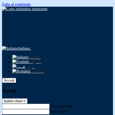
Salta al contenuto
Italiano
Italiano
English
عربى
Română
Accedi
Accedi
button close
×
Nome Utente
Password