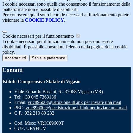
I cookie necessari sono quelli che consentono il funzionamento della
piattaforma e non è possibile disabilitarli.
Per conoscere quali sono i cookie necessari al funzionamento potete
visionare la
COOKIE POLICY
.
Cookie necessari per il funzionamento
I cookie necessari per il funzionamento non possono essere
disabilitati. È possibile consultare l'elenco nella pagina della cookie
policy.
Accetta tutti
Salva le preferenze
Contatti
Istituto Comprensivo Statale di Vigasio
Viale Edoardo Bassini, 6 - 37068 Vigasio (VR)
Tel:
+39 045 7363136
Email:
vric89600t@istruzione.it
Link per inviare una mail
PEC:
vric89600t@pec.istruzione.it
Link per inviare una mail
C.F.: 932 210 80 232
Cod. Mecc: VRIC89600T
CUF: UFAHUV