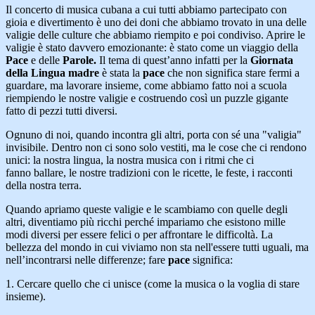
Il concerto di musica cubana a cui tutti abbiamo partecipato con
gioia e divertimento è uno dei doni che abbiamo trovato in una delle
valigie delle culture che abbiamo riempito e poi condiviso. Aprire le
valigie è stato davvero emozionante: è stato come un viaggio della
Pace
e delle
Parole.
Il tema di quest’anno infatti per la
Giornata
della Lingua madre
è stata la
pace
che non significa stare fermi a
guardare, ma lavorare insieme, come abbiamo fatto noi a scuola
riempiendo le nostre valigie e costruendo così un puzzle gigante
fatto di pezzi tutti diversi.
Ognuno di noi, quando incontra gli altri, porta con sé una "valigia"
invisibile. Dentro non ci sono solo vestiti, ma le cose che ci rendono
unici: la nostra lingua, la nostra musica con i ritmi che ci
fanno ballare, le nostre tradizioni con le ricette, le feste, i racconti
della nostra terra.
Quando apriamo queste valigie e le scambiamo con quelle degli
altri, diventiamo più ricchi perché impariamo che esistono mille
modi diversi per essere felici o per affrontare le difficoltà. La
bellezza del mondo in cui viviamo non sta nell'essere tutti uguali, ma
nell’incontrarsi nelle differenze; fare
pace
significa:
1. Cercare quello che ci unisce (come la musica o la voglia di stare
insieme).