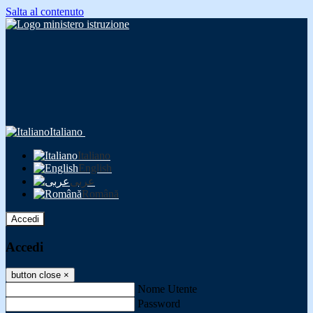
Salta al contenuto
Italiano
Italiano
English
عربى
Română
Accedi
Accedi
button close
×
Nome Utente
Password