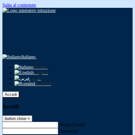
Salta al contenuto
Italiano
Italiano
English
عربى
Română
Accedi
Accedi
button close
×
Nome Utente
Password