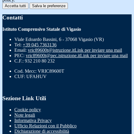
Accetta tutti
Salva le preferenze
Contatti
Istituto Comprensivo Statale di Vigasio
Viale Edoardo Bassini, 6 - 37068 Vigasio (VR)
Tel:
+39 045 7363136
Email:
vric89600t@istruzione.it
Link per inviare una mail
PEC:
vric89600t@pec.istruzione.it
Link per inviare una mail
C.F.: 932 210 80 232
Cod. Mecc: VRIC89600T
CUF: UFAHUV
Sezione Link Utili
Cookie policy
Note legali
Informativa Privacy
Ufficio Relazioni con il Pubblico
Dichiarazione di accessibilità