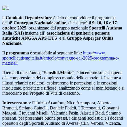
il
Comitato Organizzatore
è lieto di condividere il programma
del
4º Convegno Nazionale online
, che si terrà il
9, 10, 16 e 17
ottobre 2025
, organizzato dal gruppo nazionale
Sportelli Autismo
Italia (SAI)
insieme all’
associazione di genitori e persone
autistiche ANGSA APS-ETS
e al
Gruppo Asperger Onlus
Nazionale.
Il
programma
è scaricabile al seguente link:
https://www.
sportelliautismoitalia.it/
articolo/convegno-sai-2025-
programma-e-
materiali
Il tema di quest’anno, “
Sensibil-Mente
”, è incentrato sulla scoperta
e la comprensione del complesso mondo delle emozioni. Insieme a
illustri relatrici e relatori, esploreremo le percezioni e le emozioni
introiettate, proiettate e riflesse, analizzando come si manifestano e si
intrecciano nel Progetto di Vita di ciascuno.
Interverranno
: Fabrizio Acanfora, Nico Acampora, Alberto
Brunetti, Stefano Cainelli, Daniele Fedeli, I Terconauti, Giovanni
Magoni, Giovanni Miselli, Valentina Pasin, Alastair Reid. Saranno
presenti, per presentare buone prassi, i dirigenti scolastici e i docenti
operatori degli Sportelli Autismo di Aversa (CE), Verona, Vicenza,