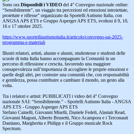
Sono ora
Disponibili i VIDEO
del 4° Convegno nazionale online:
“Sensibilmente", un viaggio tra percezioni ed emozioni introiettate,
proiettate e riflesse” organizzato da Sportelli Autismo Italia, con
ANGSA APS ETS e Gruppo Asperger APS ETS, svoltosi il 9, 10,
16 e 17 ottobre 2025.
https://www.
sportelliautismoitalia.it/
articolo/convegno-sai-2025-
programma-e-materiali
Illustri relatori, artisti, alunne e alunni, studentesse e studenti delle
scuole di tutta Italia hanno accompagnato la Comunità in un
percorso di riflessione e crescita, favorendo una maggiore
consapevolezza sull’importanza di accogliere le proprie emozioni e
quelle degli altri, per costruire una comunità che, con responsabilità
e gentilezza, possa contribuire a cambiare il mondo, un gesto alla
volta.
Tra i relatori e artisti: PUBBLICATI i video del 4° Convegno
nazionale SAI: “Sensibilmente." - Sportelli Autismo Italia - ANGSA
APS ETS - Gruppo Asperger APS ETS
Stefano Cainelli, Giovanni Miselli, Daniele Fedeli, Alastair Read,
Giovanni Magoni, Alberto Brunetti, Nico Acampora e i Terconauti
Damiano, Margherita e Philipp e il Gruppo musicale Rock
Spectrum.