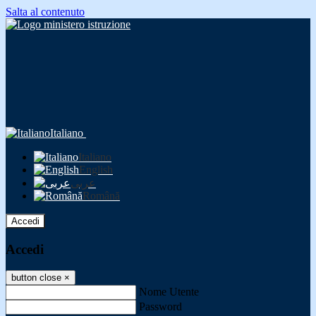
Salta al contenuto
Italiano
Italiano
English
عربى
Română
Accedi
Accedi
button close
×
Nome Utente
Password