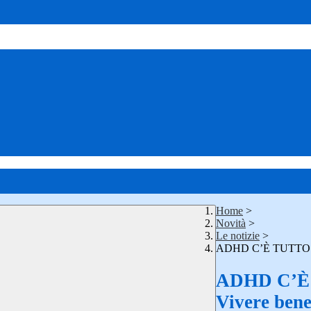
Home
>
Novità
>
Le notizie
>
ADHD C’È TUTTO 
ADHD C’È
Vivere ben