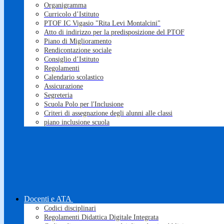
Organigramma
Curricolo d’Istituto
PTOF IC Vigasio "Rita Levi Montalcini"
Atto di indirizzo per la predisposizione del PTOF
Piano di Miglioramento
Rendicontazione sociale
Consiglio d’Istituto
Regolamenti
Calendario scolastico
Assicurazione
Segreteria
Scuola Polo per l'Inclusione
Criteri di assegnazione degli alunni alle classi
piano inclusione scuola
Docenti e ATA
Codici disciplinari
Regolamenti Didattica Digitale Integrata