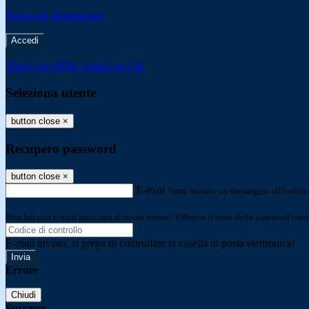
Password dimenticata?
-
Entra con SPID
Entra con CIE
Seleziona utente
button close
×
Recupero password
button close
×
E-mail
Verrà inviato un messaggio all'indirizz
Non hai una e-mail associata al nome utente? Effettua il reset della password tram
E-mail inviata, si prega di controllare la casella di posta elettronica!
Errore
Chiudi
Successo