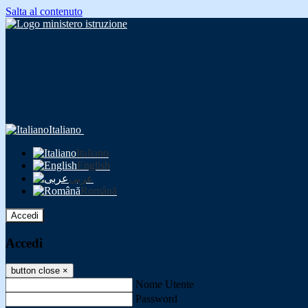
Salta al contenuto
Italiano
Italiano
English
عربى
Română
Accedi
Accedi
button close
×
Nome Utente
Password