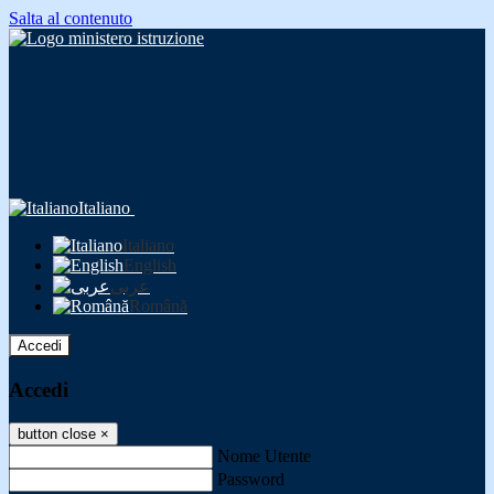
Salta al contenuto
Italiano
Italiano
English
عربى
Română
Accedi
Accedi
button close
×
Nome Utente
Password