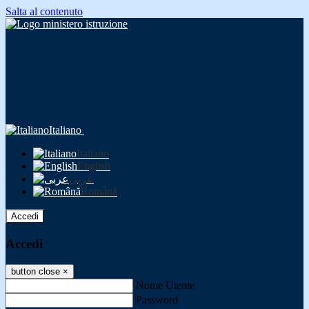
Salta al contenuto
Italiano
Italiano
English
عربى
Română
Accedi
Accedi
button close
×
Nome Utente
Password