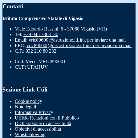
Contatti
Istituto Comprensivo Statale di Vigasio
Viale Edoardo Bassini, 6 - 37068 Vigasio (VR)
Tel:
+39 045 7363136
Email:
vric89600t@istruzione.it
Link per inviare una mail
PEC:
vric89600t@pec.istruzione.it
Link per inviare una mail
C.F.: 932 210 80 232
Cod. Mecc: VRIC89600T
CUF: UFAHUV
Sezione Link Utili
Cookie policy
Note legali
Informativa Privacy
Ufficio Relazioni con il Pubblico
Dichiarazione di accessibilità
Obiettivi di accessibilità
Whistleblowing