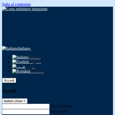
Salta al contenuto
Italiano
Italiano
English
عربى
Română
Accedi
Accedi
button close
×
Nome Utente
Password