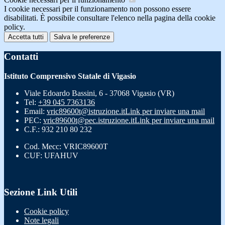
I cookie necessari per il funzionamento non possono essere
disabilitati. È possibile consultare l'elenco nella pagina della cookie
policy.
Accetta tutti
Salva le preferenze
Contatti
Istituto Comprensivo Statale di Vigasio
Viale Edoardo Bassini, 6 - 37068 Vigasio (VR)
Tel:
+39 045 7363136
Email:
vric89600t@istruzione.it
Link per inviare una mail
PEC:
vric89600t@pec.istruzione.it
Link per inviare una mail
C.F.: 932 210 80 232
Cod. Mecc: VRIC89600T
CUF: UFAHUV
Sezione Link Utili
Cookie policy
Note legali