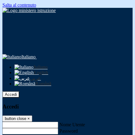
Salta al contenuto
Italiano
Italiano
English
عربى
Română
Accedi
Accedi
button close
×
Nome Utente
Password