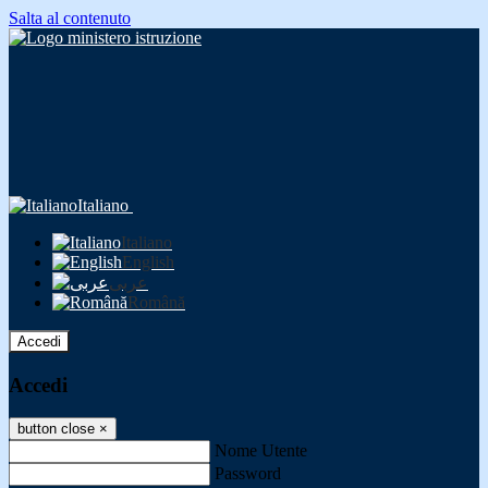
Salta al contenuto
Italiano
Italiano
English
عربى
Română
Accedi
Accedi
button close
×
Nome Utente
Password