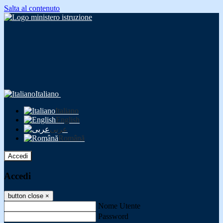
Salta al contenuto
Italiano
Italiano
English
عربى
Română
Accedi
Accedi
button close
×
Nome Utente
Password