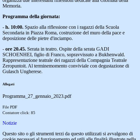
organizza due interessanti riflessioni dedicate alla Giornata della
Memoria.
Programma della giornata:
-
h. 10:00.
Spazio alla riflessione con i ragazzi della Scuola
Secondaria in Piazza Roma, costruzione del muro della pace e
deposizione delle pietre d'inciampo.
-
ore 20.45.
Serata in teatro. Ospite della serata GADI
SCHOENHEI, figlio di Franco, sopravvissuto a Bukhenwald.
Rappresentazione teatrale dei ragazzi della Compagnia Teatrale
Zeropuntoit. Al terminemomento conviviale con degustazione di
Gulasch Ungherese.
Allegati
Programma_27_gennaio_2023.pdf
File PDF
Contatore click: 85
Notizie
Questo sito o gli strumenti terzi da questo utilizzati si avvalgono di
cookie necessari al funzionamento ed utili alle finalità illustrate nella