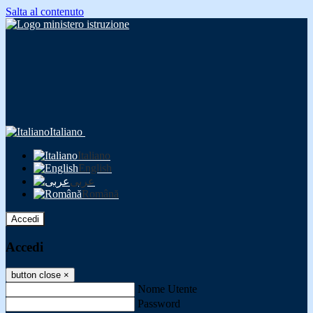
Salta al contenuto
Italiano
Italiano
English
عربى
Română
Accedi
Accedi
button close
×
Nome Utente
Password