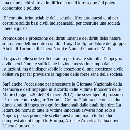
una mano a chi si trova in difficoltà ma il loro scopo è il potere
economico e politico.
E’ compito irrinunciabile della scuola affrontare questi temi per
costruire solide basi civili indispensabili per costruire una società
libera e giusta.
Promozione e protezione dei diritti umani e dei diritti della natura
sono i temi dell’incontro con don Luigi Ciotti, fondatore del gruppo
Abele di Torino e di Libera Nomi e Numeri Contro le Mafie.
I ragazzi delle scuole rifletteranno per trovare stimoli all’impegno
civile perché non è sufficiente l’azione messa in campo dalle
istituzioni, ma é indispensabile la creazione di una coscienza civile
collettiva per far prevalere la ragione delle forze sane della società.
Sarà anche l’occasione per presentare la Giornata Nazionale della
Memoria e dell’Impegno in Ricordo delle Vittime Innocenti delle
Mafie (Legge n.20 dell’ 8 marzo 2017) che si svolgerà il prossimo
21 marzo con lo slogan: Terramia Coltura/Cultura che unisce due
dimensioni di impegno oggi fondamentali dalle quali ripartire. La
lettura dei nomi di tutte le vittime innocenti avverrà non solo a
Napoli, piazza principale scelta quest’anno, ma in tutta Italia
compresi alcuni luoghi in Europa, Africa e America Latina dove
Libera è presente.