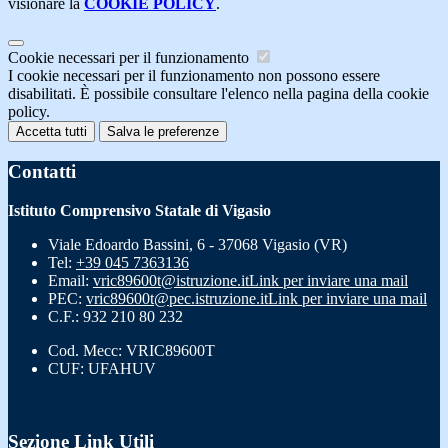
visionare la
COOKIE POLICY
.
Cookie necessari per il funzionamento
I cookie necessari per il funzionamento non possono essere
disabilitati. È possibile consultare l'elenco nella pagina della cookie
policy.
Accetta tutti
Salva le preferenze
Contatti
Istituto Comprensivo Statale di Vigasio
Viale Edoardo Bassini, 6 - 37068 Vigasio (VR)
Tel:
+39 045 7363136
Email:
vric89600t@istruzione.it
Link per inviare una mail
PEC:
vric89600t@pec.istruzione.it
Link per inviare una mail
C.F.: 932 210 80 232
Cod. Mecc: VRIC89600T
CUF: UFAHUV
Sezione Link Utili