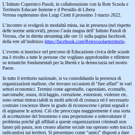
L’Istituto Copernico Pasoli, in collaborazione con la Rete Scuola e
Territorio Educare Insieme e il Presidio di Libera
Verona ospiteranno don Luigi Ciotti il prossimo 3 marzo 2022.
L’incontro si svolgerà in modalità mista, sia in presenza (nel rispetto
delle norme anticovid), presso l’aula magna dell’ Istituto Pasoli di
Verona, che in diretta streaming alle ore 11 sulla pagina facebook
della rete all’indirizzo
https://facebook.com/Retescuolaeterritorio
.
L’evento si inserisce nel percorso di Educazione civica delle scuole
ma è rivolto a tutte le persone che vogliano approfondire e riflettere
su tematiche fondamentali per la libertà e la democrazia nel nostro
Paese.
In tutto il territorio nazionale, si va consolidando la presenza di
organizzazioni mafiose, che trovano occasioni di “fare affari” in vari
settori economici. Termini come agromafie, caporalato, ecomafie,
narcomafie, usura, riciclaggio, corruzione, estorsioni, violenze etc.
sono ormai rintracciabili in molti articoli di cronaca ed è necessario
costruire coscienze libere in grado di riconoscerne i primi segnali e
di arginarne le azioni. Ciò che preoccupa maggiormente è una sorta
di accettazione del fenomeno e una propensione a sottovalutare il
problema poiché gli affiliati a queste organizzazioni criminali non
fanno più paura, non creano allarme sociale ma operano sotto traccia
radicandosi sui territori. Si presentano come “amici” disposti a dare