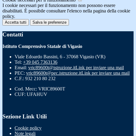
I cookie necessari per il funzionamento non possono essere
disabilitati. È possibile consultare l'elenco nella pagina della cookie
policy.
Accetta tutti
Salva le preferenze
Contatti
Istituto Comprensivo Statale di Vigasio
Viale Edoardo Bassini, 6 - 37068 Vigasio (VR)
Tel:
+39 045 7363136
Email:
vric89600t@istruzione.it
Link per inviare una mail
PEC:
vric89600t@pec.istruzione.it
Link per inviare una mail
C.F.: 932 210 80 232
Cod. Mecc: VRIC89600T
CUF: UFAHUV
Sezione Link Utili
Cookie policy
Note legali