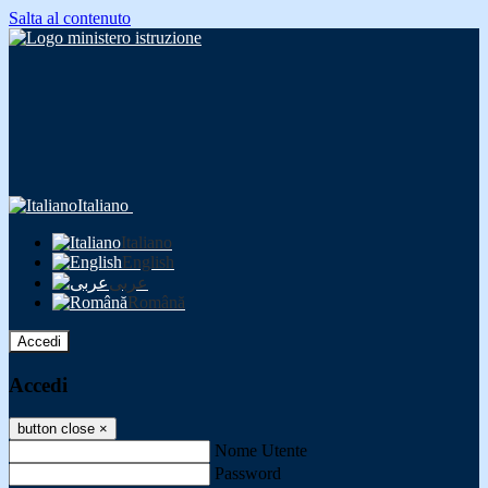
Salta al contenuto
Italiano
Italiano
English
عربى
Română
Accedi
Accedi
button close
×
Nome Utente
Password