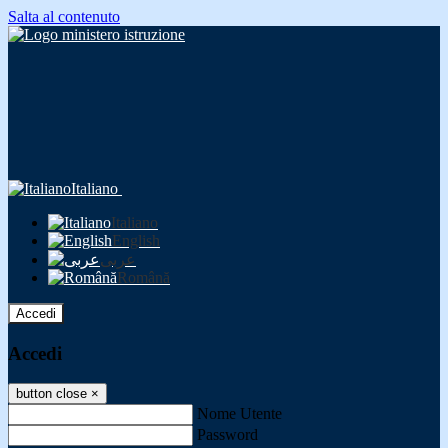
Salta al contenuto
Italiano
Italiano
English
عربى
Română
Accedi
Accedi
button close
×
Nome Utente
Password