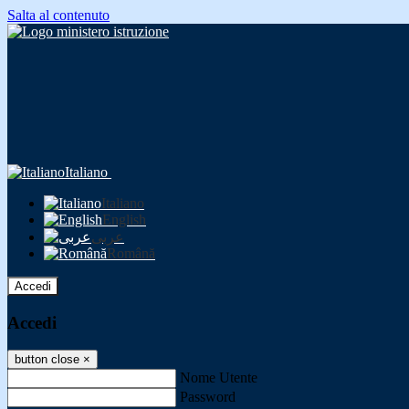
Salta al contenuto
Italiano
Italiano
English
عربى
Română
Accedi
Accedi
button close
×
Nome Utente
Password