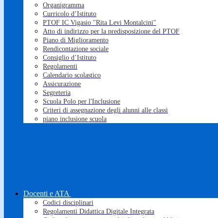
Organigramma
Curricolo d’Istituto
PTOF IC Vigasio "Rita Levi Montalcini"
Atto di indirizzo per la predisposizione del PTOF
Piano di Miglioramento
Rendicontazione sociale
Consiglio d’Istituto
Regolamenti
Calendario scolastico
Assicurazione
Segreteria
Scuola Polo per l'Inclusione
Criteri di assegnazione degli alunni alle classi
piano inclusione scuola
Docenti e ATA
Codici disciplinari
Regolamenti Didattica Digitale Integrata