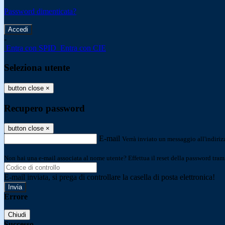
Password dimenticata?
-
Entra con SPID
Entra con CIE
Seleziona utente
button close
×
Recupero password
button close
×
E-mail
Verrà inviato un messaggio all'indirizz
Non hai una e-mail associata al nome utente? Effettua il reset della password tram
E-mail inviata, si prega di controllare la casella di posta elettronica!
Errore
Chiudi
Successo