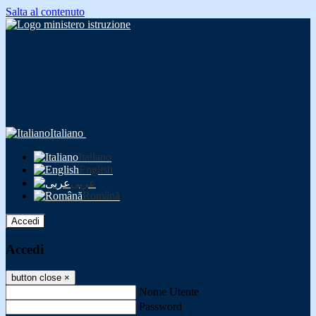
Salta al contenuto
Italiano
Italiano
English
عربى
Română
Accedi
Accedi
button close
×
Nome Utente
Password