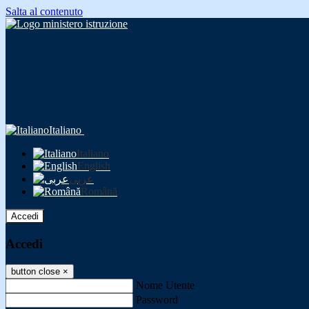
Salta al contenuto
Italiano
Italiano
English
عربى
Română
Accedi
Accedi
button close
×
Nome Utente
Password