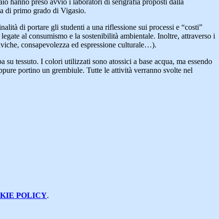
aio hanno preso avvio i laboratori di serigrafia proposti dalla
ia di primo grado di Vigasio.
lità di portare gli studenti a una riflessione sui processi e “costi”
egate al consumismo e la sostenibilità ambientale. Inoltre, attraverso i
i civiche, consapevolezza ed espressione culturale…).
 su tessuto. I colori utilizzati sono atossici a base acqua, ma essendo
oppure portino un grembiule. Tutte le attività verranno svolte nel
KIE POLICY
.