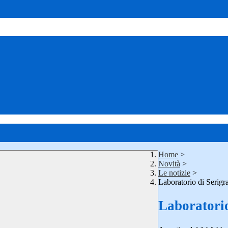
Home
>
Novità
>
Le notizie
>
Laboratorio di Serigra
Laboratorio