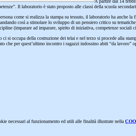
A partire dal 14 febbr
enze”. Il laboratorio è stato proposto alle classi della scuola secondar
sona come si realizza la stampa su tessuto, il laboratorio ha anche la fina
ndando così a stimolare lo sviluppo di un pensiero critico su tematiche l
iscipline (imparare ad imparare, spirito di iniziativa, competenze social
i si occupa della costruzione dei telai e nel terzo si procede alla stampa
liato che per quest’ultimo incontro i ragazzi indossino abiti “da lavoro” 
kie necessari al funzionamento ed utili alle finalità illustrate nella
COO