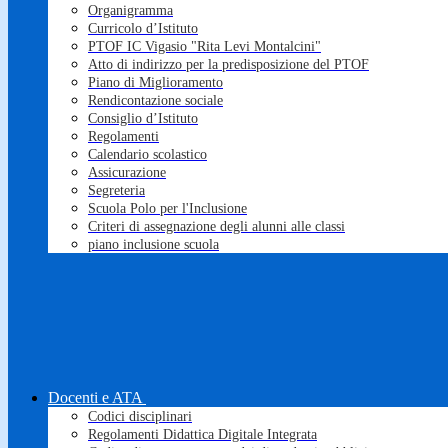
Organigramma
Curricolo d’Istituto
PTOF IC Vigasio "Rita Levi Montalcini"
Atto di indirizzo per la predisposizione del PTOF
Piano di Miglioramento
Rendicontazione sociale
Consiglio d’Istituto
Regolamenti
Calendario scolastico
Assicurazione
Segreteria
Scuola Polo per l'Inclusione
Criteri di assegnazione degli alunni alle classi
piano inclusione scuola
Docenti e ATA
Codici disciplinari
Regolamenti Didattica Digitale Integrata