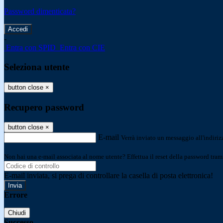
Password dimenticata?
-
Entra con SPID
Entra con CIE
Seleziona utente
button close
×
Recupero password
button close
×
E-mail
Verrà inviato un messaggio all'indirizz
Non hai una e-mail associata al nome utente? Effettua il reset della password tram
E-mail inviata, si prega di controllare la casella di posta elettronica!
Errore
Chiudi
Successo