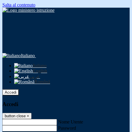
Salta al contenuto
Italiano
Italiano
English
عربى
Română
Accedi
Accedi
button close
×
Nome Utente
Password