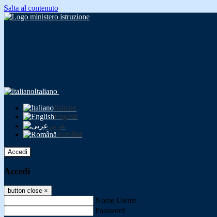
Salta al contenuto
Italiano
Italiano
English
عربى
Română
Accedi
Accedi
button close
×
Nome Utente
Password