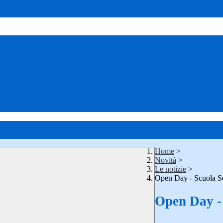
Home
>
Novità
>
Le notizie
>
Open Day - Scuola S
Open Day -