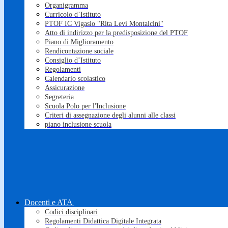
Organigramma
Curricolo d’Istituto
PTOF IC Vigasio "Rita Levi Montalcini"
Atto di indirizzo per la predisposizione del PTOF
Piano di Miglioramento
Rendicontazione sociale
Consiglio d’Istituto
Regolamenti
Calendario scolastico
Assicurazione
Segreteria
Scuola Polo per l'Inclusione
Criteri di assegnazione degli alunni alle classi
piano inclusione scuola
Docenti e ATA
Codici disciplinari
Regolamenti Didattica Digitale Integrata