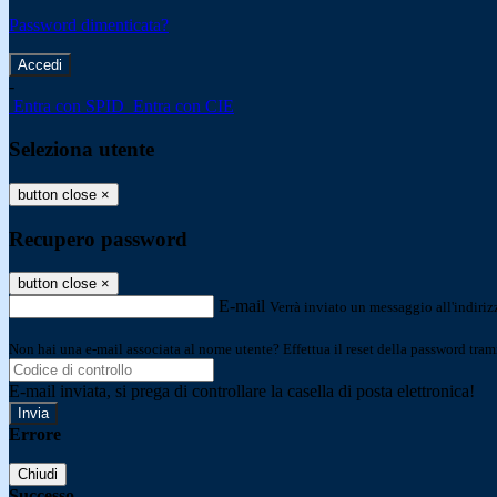
Password dimenticata?
-
Entra con SPID
Entra con CIE
Seleziona utente
button close
×
Recupero password
button close
×
E-mail
Verrà inviato un messaggio all'indirizz
Non hai una e-mail associata al nome utente? Effettua il reset della password tram
E-mail inviata, si prega di controllare la casella di posta elettronica!
Errore
Chiudi
Successo