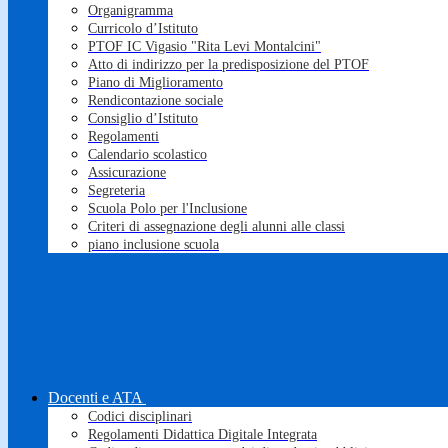
Organigramma
Curricolo d’Istituto
PTOF IC Vigasio "Rita Levi Montalcini"
Atto di indirizzo per la predisposizione del PTOF
Piano di Miglioramento
Rendicontazione sociale
Consiglio d’Istituto
Regolamenti
Calendario scolastico
Assicurazione
Segreteria
Scuola Polo per l'Inclusione
Criteri di assegnazione degli alunni alle classi
piano inclusione scuola
Docenti e ATA
Codici disciplinari
Regolamenti Didattica Digitale Integrata