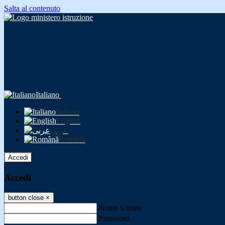
Salta al contenuto
Italiano
Italiano
English
عربى
Română
Accedi
Accedi
button close
×
Nome Utente
Password