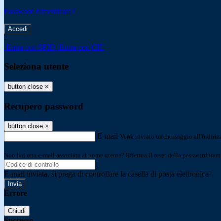
Password dimenticata?
-
Entra con SPID
Entra con CIE
Seleziona utente
button close
×
Recupero password
button close
×
E-mail
Verrà inviato un messaggio all'indirizz
Non hai una e-mail associata al nome utente? Effettua il reset della password tram
E-mail inviata, si prega di controllare la casella di posta elettronica!
Errore
Chiudi
Successo