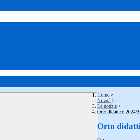
Home
>
Novità
>
Le notizie
>
Orto didattico 2024/
Orto didatt