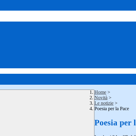
Home
>
Novità
>
Le notizie
>
Poesia per la Pace
Poesia per 