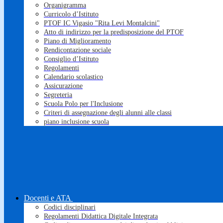
Organigramma
Curricolo d’Istituto
PTOF IC Vigasio "Rita Levi Montalcini"
Atto di indirizzo per la predisposizione del PTOF
Piano di Miglioramento
Rendicontazione sociale
Consiglio d’Istituto
Regolamenti
Calendario scolastico
Assicurazione
Segreteria
Scuola Polo per l'Inclusione
Criteri di assegnazione degli alunni alle classi
piano inclusione scuola
Docenti e ATA
Codici disciplinari
Regolamenti Didattica Digitale Integrata