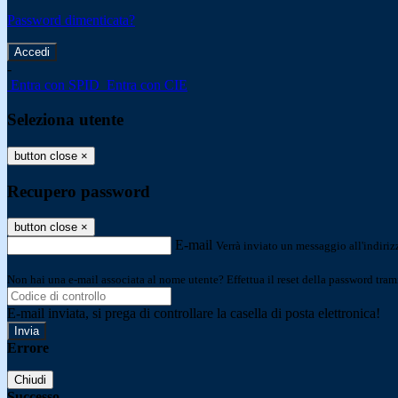
Password dimenticata?
-
Entra con SPID
Entra con CIE
Seleziona utente
button close
×
Recupero password
button close
×
E-mail
Verrà inviato un messaggio all'indirizz
Non hai una e-mail associata al nome utente? Effettua il reset della password tram
E-mail inviata, si prega di controllare la casella di posta elettronica!
Errore
Chiudi
Successo