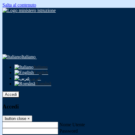
Salta al contenuto
Italiano
Italiano
English
عربى
Română
Accedi
Accedi
button close
×
Nome Utente
Password