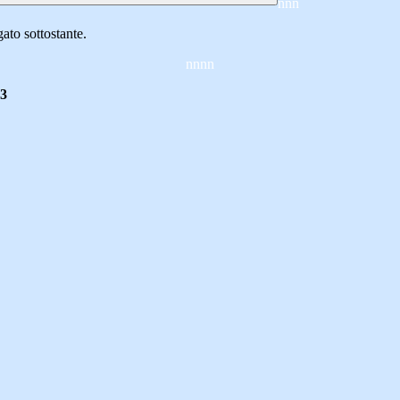
nnn
gato sottostante.
nnnn
 3