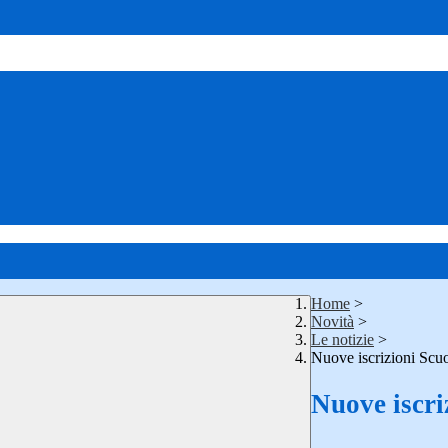
Home
>
Novità
>
Le notizie
>
Nuove iscrizioni Scuo
Nuove iscri