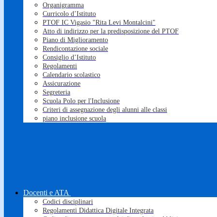
Organigramma
Curricolo d’Istituto
PTOF IC Vigasio "Rita Levi Montalcini"
Atto di indirizzo per la predisposizione del PTOF
Piano di Miglioramento
Rendicontazione sociale
Consiglio d’Istituto
Regolamenti
Calendario scolastico
Assicurazione
Segreteria
Scuola Polo per l'Inclusione
Criteri di assegnazione degli alunni alle classi
piano inclusione scuola
Docenti e ATA
Codici disciplinari
Regolamenti Didattica Digitale Integrata