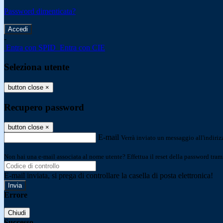
Password dimenticata?
-
Entra con SPID
Entra con CIE
Seleziona utente
button close
×
Recupero password
button close
×
E-mail
Verrà inviato un messaggio all'indirizz
Non hai una e-mail associata al nome utente? Effettua il reset della password tram
E-mail inviata, si prega di controllare la casella di posta elettronica!
Errore
Chiudi
Successo