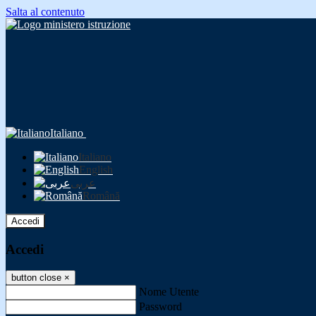
Salta al contenuto
Italiano
Italiano
English
عربى
Română
Accedi
Accedi
button close
×
Nome Utente
Password