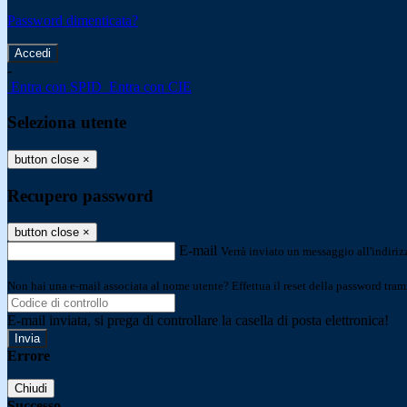
Password dimenticata?
-
Entra con SPID
Entra con CIE
Seleziona utente
button close
×
Recupero password
button close
×
E-mail
Verrà inviato un messaggio all'indirizz
Non hai una e-mail associata al nome utente? Effettua il reset della password tram
E-mail inviata, si prega di controllare la casella di posta elettronica!
Errore
Chiudi
Successo