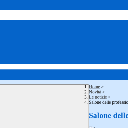
Home
>
Novità
>
Le notizie
>
Salone delle profess
Salone dell