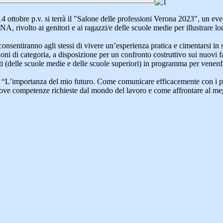
 14 ottobre p.v. si terrà il "Salone delle professioni Verona 2023", un e
NA, rivolto
ai genitori e ai ragazzi/e delle scuole medie per illustrare 
consentiranno agli stessi di vivere un’esperienza pratica e cimentarsi in sv
ni di categoria, a disposizione per un confronto costruttivo sui nuovi f
nti (delle scuole medie
e delle scuole superiori) in programma per venerdì 
lato “L’importanza del mio futuro. Come comunicare efficacemente con i p
 nuove competenze richieste dal mondo del lavoro e come affrontare al megl