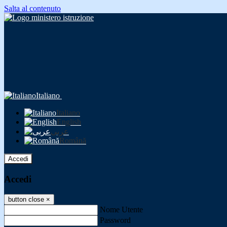
Salta al contenuto
Italiano
Italiano
English
عربى
Română
Accedi
Accedi
button close
×
Nome Utente
Password