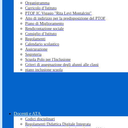
Organigramma
Curricolo d’Istituto
PTOF IC Vigasio "Rita Levi Montalcini"
Atto di indirizzo per la predisposizione del PTOF
Piano di Miglioramento
Rendicontazione sociale
Consiglio d’Istituto
Regolamenti
Calendario scolastico
Assicurazione
Segreteria
Scuola Polo per l'Inclusione
Criteri di assegnazione degli alunni alle classi
piano inclusione scuola
Docenti e ATA
Codici disciplinari
Regolamenti Didattica Digitale Integrata