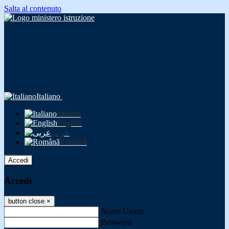
Salta al contenuto
Italiano
Italiano
English
عربى
Română
Accedi
Accedi
button close
×
Nome Utente
Password