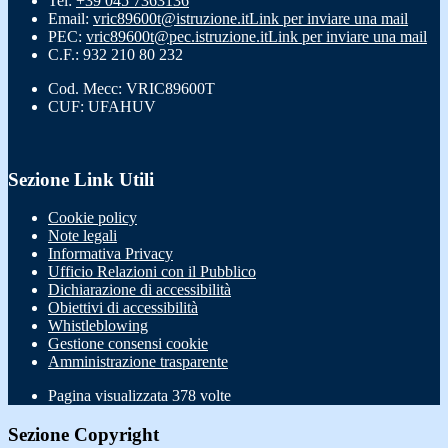
Tel:
+39 045 7363136
Email:
vric89600t@istruzione.it
Link per inviare una mail
PEC:
vric89600t@pec.istruzione.it
Link per inviare una mail
C.F.: 932 210 80 232
Cod. Mecc: VRIC89600T
CUF: UFAHUV
Sezione Link Utili
Cookie policy
Note legali
Informativa Privacy
Ufficio Relazioni con il Pubblico
Dichiarazione di accessibilità
Obiettivi di accessibilità
Whistleblowing
Gestione consensi cookie
Amministrazione trasparente
Pagina visualizzata
378
volte
Sezione Copyright