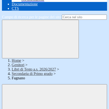
Documentazione
CTS
Campo di ricerca per le pagine del sito
Home
>
Genitori
>
Libri di Testo a.s. 2026/2027
>
Secondaria di Primo grado
>
Fagnano