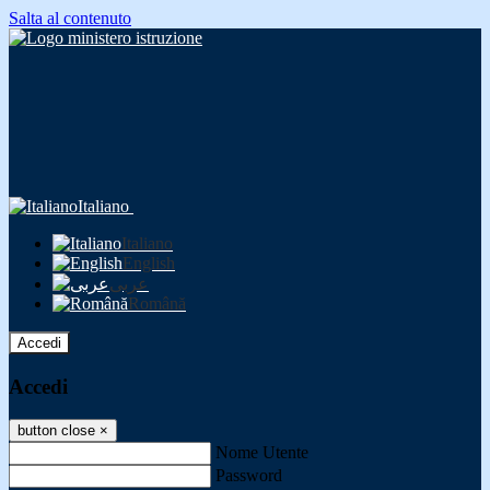
Salta al contenuto
Italiano
Italiano
English
عربى
Română
Accedi
Accedi
button close
×
Nome Utente
Password