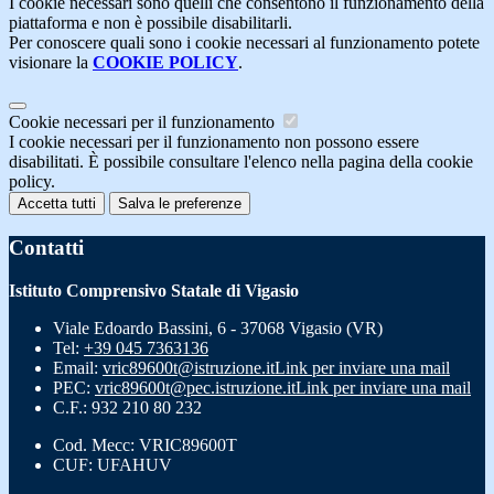
I cookie necessari sono quelli che consentono il funzionamento della
piattaforma e non è possibile disabilitarli.
Per conoscere quali sono i cookie necessari al funzionamento potete
visionare la
COOKIE POLICY
.
Cookie necessari per il funzionamento
I cookie necessari per il funzionamento non possono essere
disabilitati. È possibile consultare l'elenco nella pagina della cookie
policy.
Accetta tutti
Salva le preferenze
Contatti
Istituto Comprensivo Statale di Vigasio
Viale Edoardo Bassini, 6 - 37068 Vigasio (VR)
Tel:
+39 045 7363136
Email:
vric89600t@istruzione.it
Link per inviare una mail
PEC:
vric89600t@pec.istruzione.it
Link per inviare una mail
C.F.: 932 210 80 232
Cod. Mecc: VRIC89600T
CUF: UFAHUV