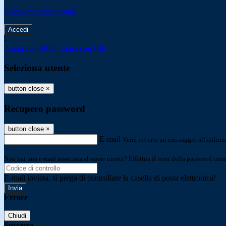
Password dimenticata?
-
Entra con SPID
Entra con CIE
Seleziona utente
button close
×
Recupero password
button close
×
E-mail
Verrà inviato un messaggio all'indirizz
Non hai una e-mail associata al nome utente? Effettua il reset della password tram
E-mail inviata, si prega di controllare la casella di posta elettronica!
Errore
Chiudi
Successo