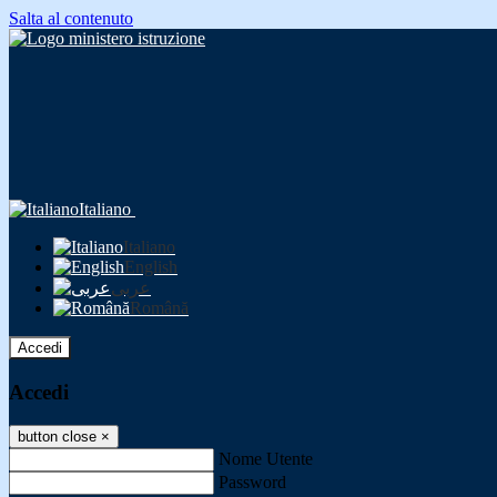
Salta al contenuto
Italiano
Italiano
English
عربى
Română
Accedi
Accedi
button close
×
Nome Utente
Password