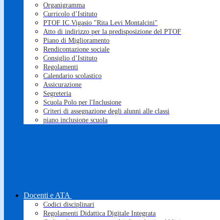
Organigramma
Curricolo d’Istituto
PTOF IC Vigasio "Rita Levi Montalcini"
Atto di indirizzo per la predisposizione del PTOF
Piano di Miglioramento
Rendicontazione sociale
Consiglio d’Istituto
Regolamenti
Calendario scolastico
Assicurazione
Segreteria
Scuola Polo per l'Inclusione
Criteri di assegnazione degli alunni alle classi
piano inclusione scuola
Docenti e ATA
Codici disciplinari
Regolamenti Didattica Digitale Integrata