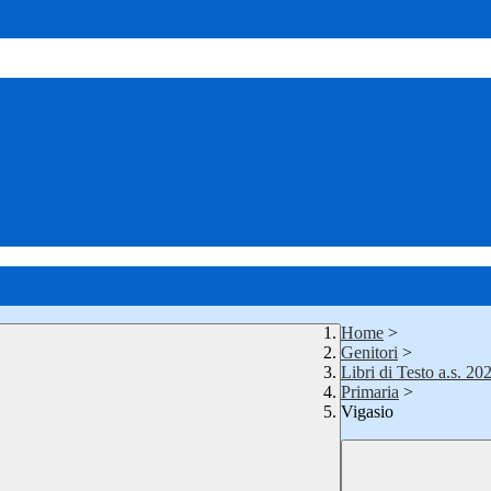
Home
>
Genitori
>
Libri di Testo a.s. 2
Primaria
>
Vigasio