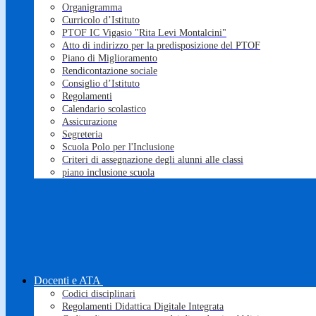
Organigramma
Curricolo d’Istituto
PTOF IC Vigasio "Rita Levi Montalcini"
Atto di indirizzo per la predisposizione del PTOF
Piano di Miglioramento
Rendicontazione sociale
Consiglio d’Istituto
Regolamenti
Calendario scolastico
Assicurazione
Segreteria
Scuola Polo per l'Inclusione
Criteri di assegnazione degli alunni alle classi
piano inclusione scuola
Docenti e ATA
Codici disciplinari
Regolamenti Didattica Digitale Integrata