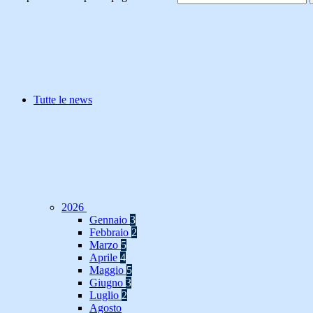
Tutte le news
2026
Gennaio
3
Febbraio
2
Marzo
5
Aprile
4
Maggio
5
Giugno
3
Luglio
2
Agosto