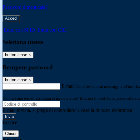
Password dimenticata?
-
Entra con SPID
Entra con CIE
Seleziona utente
button close
×
Recupero password
button close
×
E-mail
Verrà inviato un messaggio all'indirizz
Non hai una e-mail associata al nome utente? Effettua il reset della password tram
E-mail inviata, si prega di controllare la casella di posta elettronica!
Errore
Chiudi
Successo