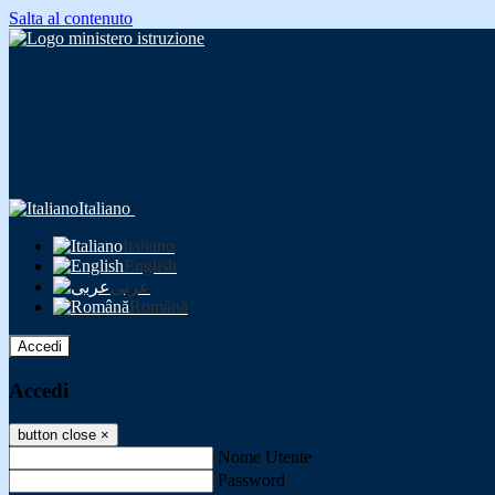
Salta al contenuto
Italiano
Italiano
English
عربى
Română
Accedi
Accedi
button close
×
Nome Utente
Password