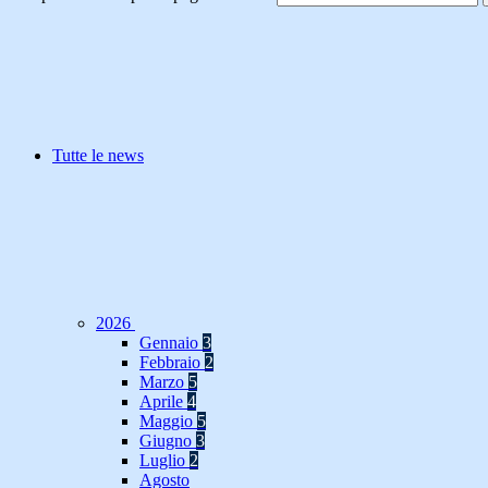
Tutte le news
2026
Gennaio
3
Febbraio
2
Marzo
5
Aprile
4
Maggio
5
Giugno
3
Luglio
2
Agosto