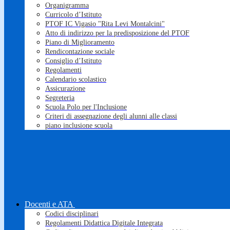
Organigramma
Curricolo d’Istituto
PTOF IC Vigasio "Rita Levi Montalcini"
Atto di indirizzo per la predisposizione del PTOF
Piano di Miglioramento
Rendicontazione sociale
Consiglio d’Istituto
Regolamenti
Calendario scolastico
Assicurazione
Segreteria
Scuola Polo per l'Inclusione
Criteri di assegnazione degli alunni alle classi
piano inclusione scuola
Docenti e ATA
Codici disciplinari
Regolamenti Didattica Digitale Integrata