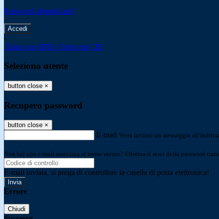
Password dimenticata?
-
Entra con SPID
Entra con CIE
Seleziona utente
button close
×
Recupero password
button close
×
E-mail
Verrà inviato un messaggio all'indirizz
Non hai una e-mail associata al nome utente? Effettua il reset della password tram
E-mail inviata, si prega di controllare la casella di posta elettronica!
Errore
Chiudi
Successo