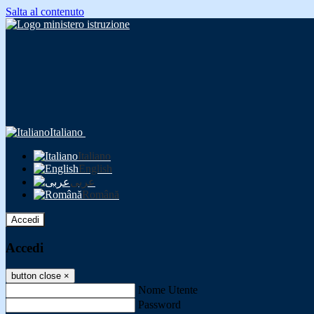
Salta al contenuto
Italiano
Italiano
English
عربى
Română
Accedi
Accedi
button close
×
Nome Utente
Password