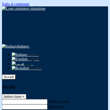
Salta al contenuto
Italiano
Italiano
English
عربى
Română
Accedi
Accedi
button close
×
Nome Utente
Password