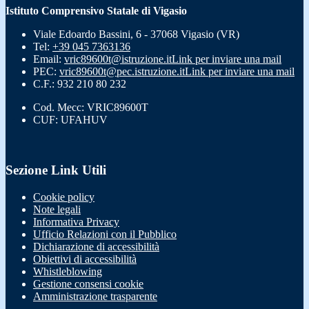
Istituto Comprensivo Statale di Vigasio
Viale Edoardo Bassini, 6 - 37068 Vigasio (VR)
Tel:
+39 045 7363136
Email:
vric89600t@istruzione.it
Link per inviare una mail
PEC:
vric89600t@pec.istruzione.it
Link per inviare una mail
C.F.: 932 210 80 232
Cod. Mecc: VRIC89600T
CUF: UFAHUV
Sezione Link Utili
Cookie policy
Note legali
Informativa Privacy
Ufficio Relazioni con il Pubblico
Dichiarazione di accessibilità
Obiettivi di accessibilità
Whistleblowing
Gestione consensi cookie
Amministrazione trasparente