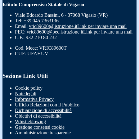
Istituto Comprensivo Statale di Vigasio
Viale Edoardo Bassini, 6 - 37068 Vigasio (VR)
Tel:
+39 045 7363136
Email:
vric89600t@istruzione.it
Link per inviare una mail
PEC:
vric89600t@pec.istruzione.it
Link per inviare una mail
C.F.: 932 210 80 232
Cod. Mecc: VRIC89600T
CUF: UFAHUV
Sezione Link Utili
Cookie policy
Note legali
Informativa Privacy
Ufficio Relazioni con il Pubblico
Dichiarazione di accessibilità
Obiettivi di accessibilità
Whistleblowing
Gestione consensi cookie
Amministrazione trasparente