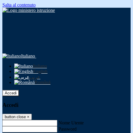
Salta al contenuto
Italiano
Italiano
English
عربى
Română
Accedi
Accedi
button close
×
Nome Utente
Password