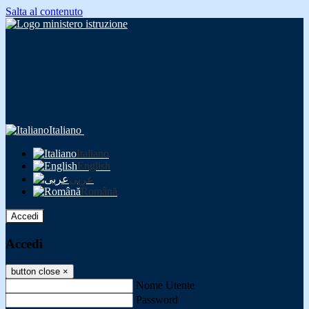
Salta al contenuto
Italiano
Italiano
English
عربى
Română
Accedi
Accedi
button close
×
Nome Utente
Password