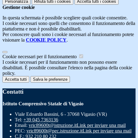
Personalizza
Rifiuta tutti
i cookies
Accetta tutti
i cookies
Gestione cookie
In questa schermata è possibile scegliere quali cookie consentire.
I cookie necessari sono quelli che consentono il funzionamento della
piattaforma e non è possibile disabilitarli.
Per conoscere quali sono i cookie necessari al funzionamento potete
visionare la
COOKIE POLICY
.
Cookie necessari per il funzionamento
I cookie necessari per il funzionamento non possono essere
disabilitati. È possibile consultare l'elenco nella pagina della cookie
policy.
Accetta tutti
Salva le preferenze
Contatti
Istituto Comprensivo Statale di Vigasio
Viale Edoardo Bassini, 6 - 37068 Vigasio (VR)
Tel:
+39 045 7363136
Email:
vric89600t@istruzione.it
Link per inviare una mail
PEC:
vric89600t@pec.istruzione.it
Link per inviare una mail
C.F.: 932 210 80 232