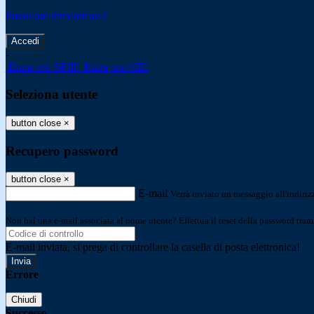
Password dimenticata?
-
Entra con SPID
Entra con CIE
Seleziona utente
button close
×
Recupero password
button close
×
E-mail
Verrà inviato un messaggio all'indirizz
Non hai una e-mail associata al nome utente? Effettua il reset della password tram
E-mail inviata, si prega di controllare la casella di posta elettronica!
Errore
Chiudi
Successo