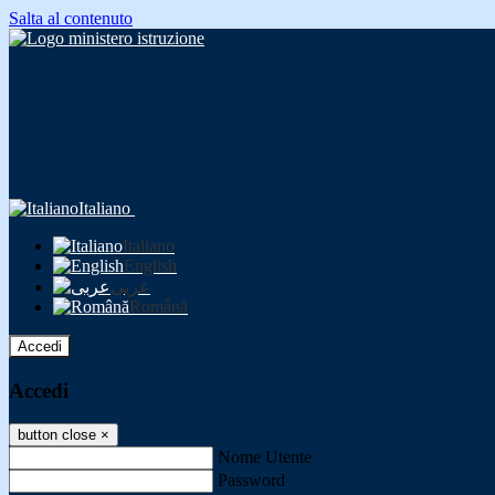
Salta al contenuto
Italiano
Italiano
English
عربى
Română
Accedi
Accedi
button close
×
Nome Utente
Password