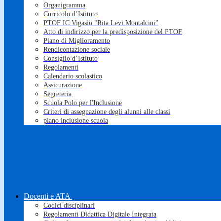
Organigramma
Curricolo d’Istituto
PTOF IC Vigasio "Rita Levi Montalcini"
Atto di indirizzo per la predisposizione del PTOF
Piano di Miglioramento
Rendicontazione sociale
Consiglio d’Istituto
Regolamenti
Calendario scolastico
Assicurazione
Segreteria
Scuola Polo per l'Inclusione
Criteri di assegnazione degli alunni alle classi
piano inclusione scuola
Docenti e ATA
Codici disciplinari
Regolamenti Didattica Digitale Integrata