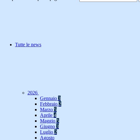
Tutte le news
2026
Gennaio
3
Febbraio
2
Marzo
5
Aprile
4
Maggio
5
Giugno
3
Luglio
2
Agosto