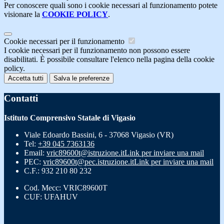
Per conoscere quali sono i cookie necessari al funzionamento potete
visionare la
COOKIE POLICY
.
Cookie necessari per il funzionamento
I cookie necessari per il funzionamento non possono essere
disabilitati. È possibile consultare l'elenco nella pagina della cookie
policy.
Accetta tutti
Salva le preferenze
Contatti
Istituto Comprensivo Statale di Vigasio
Viale Edoardo Bassini, 6 - 37068 Vigasio (VR)
Tel:
+39 045 7363136
Email:
vric89600t@istruzione.it
Link per inviare una mail
PEC:
vric89600t@pec.istruzione.it
Link per inviare una mail
C.F.: 932 210 80 232
Cod. Mecc: VRIC89600T
CUF: UFAHUV