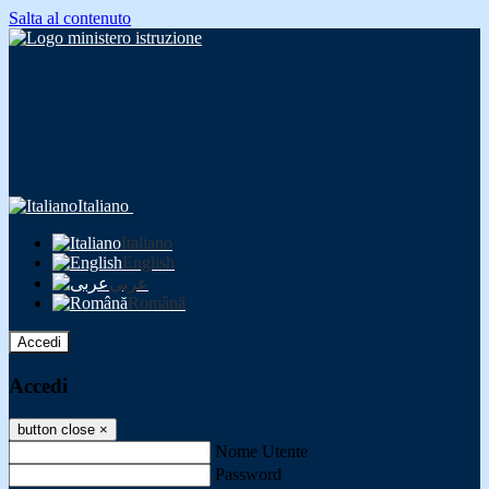
Salta al contenuto
Italiano
Italiano
English
عربى
Română
Accedi
Accedi
button close
×
Nome Utente
Password