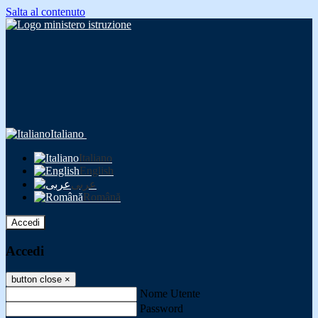
Salta al contenuto
Italiano
Italiano
English
عربى
Română
Accedi
Accedi
button close
×
Nome Utente
Password