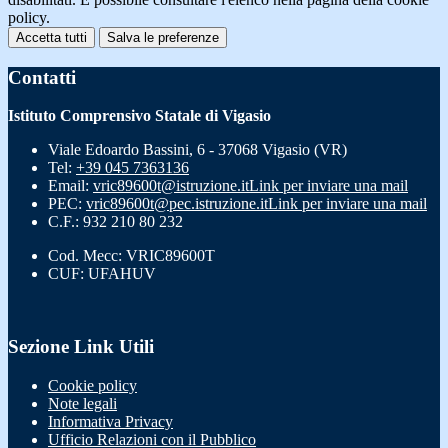
policy.
Accetta tutti
Salva le preferenze
Contatti
Istituto Comprensivo Statale di Vigasio
Viale Edoardo Bassini, 6 - 37068 Vigasio (VR)
Tel:
+39 045 7363136
Email:
vric89600t@istruzione.it
Link per inviare una mail
PEC:
vric89600t@pec.istruzione.it
Link per inviare una mail
C.F.: 932 210 80 232
Cod. Mecc: VRIC89600T
CUF: UFAHUV
Sezione Link Utili
Cookie policy
Note legali
Informativa Privacy
Ufficio Relazioni con il Pubblico