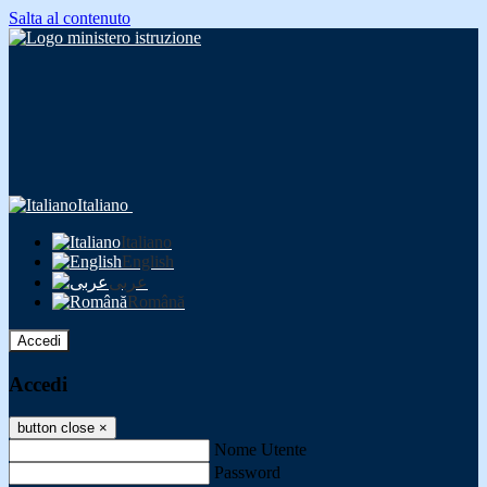
Salta al contenuto
Italiano
Italiano
English
عربى
Română
Accedi
Accedi
button close
×
Nome Utente
Password