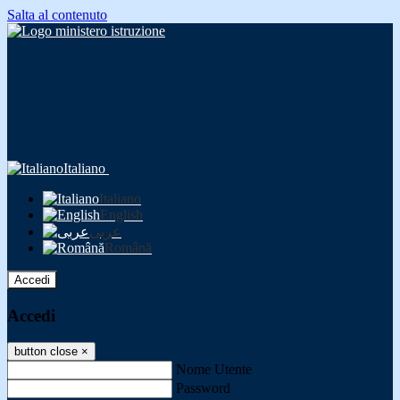
Salta al contenuto
Italiano
Italiano
English
عربى
Română
Accedi
Accedi
button close
×
Nome Utente
Password