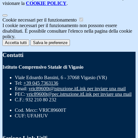
visionare la
COOKIE POLICY
.
Cookie necessari per il funzionamento
I cookie necessari per il funzionamento non possono essere
disabilitati. È possibile consultare l'elenco nella pagina della cookie
policy.
Accetta tutti
Salva le preferenze
Contatti
Istituto Comprensivo Statale di Vigasio
Viale Edoardo Bassini, 6 - 37068 Vigasio (VR)
Tel:
+39 045 7363136
Email:
vric89600t@istruzione.it
Link per inviare una mail
PEC:
vric89600t@pec.istruzione.it
Link per inviare una mail
C.F.: 932 210 80 232
Cod. Mecc: VRIC89600T
CUF: UFAHUV