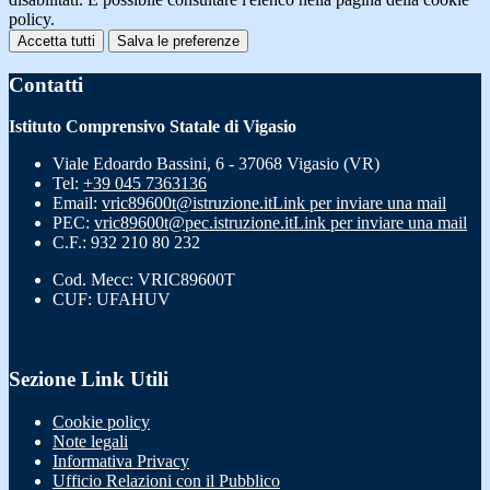
policy.
Accetta tutti
Salva le preferenze
Contatti
Istituto Comprensivo Statale di Vigasio
Viale Edoardo Bassini, 6 - 37068 Vigasio (VR)
Tel:
+39 045 7363136
Email:
vric89600t@istruzione.it
Link per inviare una mail
PEC:
vric89600t@pec.istruzione.it
Link per inviare una mail
C.F.: 932 210 80 232
Cod. Mecc: VRIC89600T
CUF: UFAHUV
Sezione Link Utili
Cookie policy
Note legali
Informativa Privacy
Ufficio Relazioni con il Pubblico