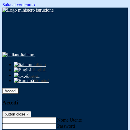
Salta al contenuto
Italiano
Italiano
English
عربى
Română
Accedi
Accedi
button close
×
Nome Utente
Password