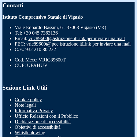
Contatti
Istituto Comprensivo Statale di Vigasio
Viale Edoardo Bassini, 6 - 37068 Vigasio (VR)
Tel:
+39 045 7363136
Email:
vric89600t@istruzione.it
Link per inviare una mail
PEC:
vric89600t@pec.istruzione.it
Link per inviare una mail
C.F.: 932 210 80 232
Cod. Mecc: VRIC89600T
CUF: UFAHUV
Sezione Link Utili
Cookie policy
Note legali
Informativa Privacy
Ufficio Relazioni con il Pubblico
Dichiarazione di accessibilità
Obiettivi di accessibilità
Whistleblowing