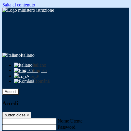
Salta al contenuto
Italiano
Italiano
English
عربى
Română
Accedi
Accedi
button close
×
Nome Utente
Password